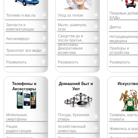
Пищевые добав
Топливо и масла
Уход за телом
БАДы
Запчасти и
Мыло, шампуни,
Диеты
комплектующие
гели
Средства до и
Нетрадиционна
Автокомфорт
после бритья,
медицина
аксессуары
Декоративная
Приборы и
Транспорт все виды
косметика
устройства
Развернуть
Развернуть
Развернуть
Телефоны и
Домашний Быт и
Искусство
Аксессуары
Уют
Мобильные,
Посуда, Кухонная
Гравюры, карты
смартфоны
утварь
плакаты
Рации,
Хозяйственный
Живопись и гра
радиостанции
инвентарь