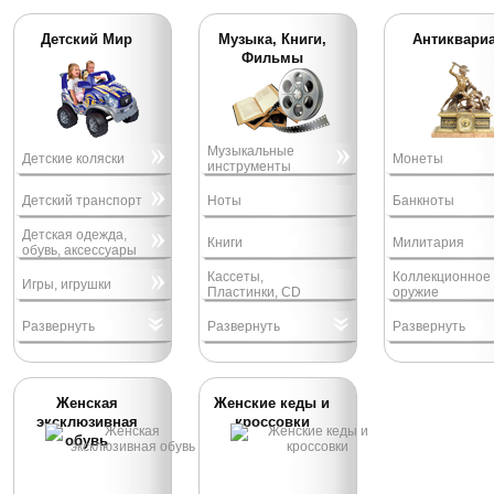
Детский Мир
Музыка, Книги,
Антиквари
Фильмы
Музыкальные
Детские коляски
Монеты
инструменты
Детский транспорт
Ноты
Банкноты
Детская одежда,
Книги
Милитария
обувь, аксессуары
Кассеты,
Коллекционное
Игры, игрушки
Пластинки, CD
оружие
Развернуть
Развернуть
Развернуть
Женская
Женские кеды и
эксклюзивная
кроссовки
обувь