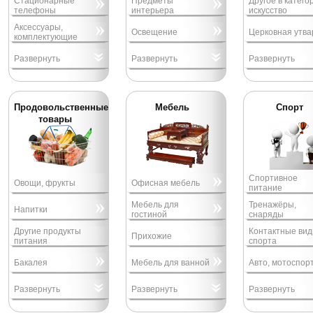
Стационарные
Предметы
Другое в катего
телефоны
интерьера
искусство
Аксессуары,
Освещение
Церковная утва
комплектующие
Развернуть
Развернуть
Развернуть
Продовольственные
Мебель
Спорт
товары
Спортивное
Овощи, фрукты
Офисная мебель
питание
Мебель для
Тренажёры,
Напитки
гостиной
снаряды
Другие продукты
Контактные ви
Прихожие
питания
спорта
Бакалея
Мебель для ванной
Авто, мотоспор
Развернуть
Развернуть
Развернуть