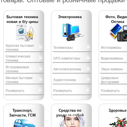
Бытовая техника
Электроника
Фото, Виде
новая и б/у цены
Оптика
Крупная бытовая
Телевизоры
Фотокамеры
техника
Климатическая
GPS навигаторы
Видеокамеры
техника
Встраиваемая
Автоэлектроника
Экшн-камеры
техника
Мелкая бытовая
Цифровые
Аудиотехника
техника
фоторамки
Развернуть
Развернуть
Развернуть
Транспорт,
Средства по
Здоровье
Запчасти, ГСМ
уходу за собой