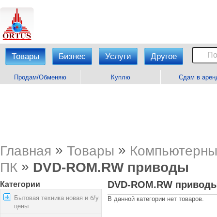
Товары
Бизнес
Услуги
Другое
Продам/Обменяю
Куплю
Сдам в арен
»
»
Главная
Товары
Компьютерны
»
ПК
DVD-ROM.RW приводы
DVD-ROM.RW привод
Категории
Бытовая техника новая и б/у
В данной категории нет товаров.
цены