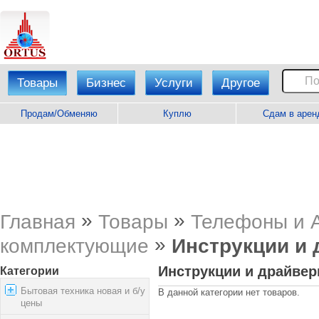
Товары
Бизнес
Услуги
Другое
Продам/Обменяю
Куплю
Сдам в арен
»
»
Главная
Товары
Телефоны и 
»
комплектующие
Инструкции и
Инструкции и драйве
Категории
Бытовая техника новая и б/у
В данной категории нет товаров.
цены