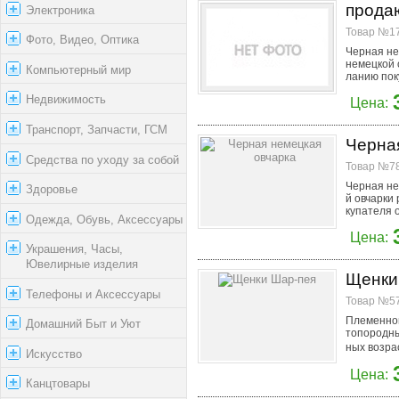
прода
Электроника
Товар №17
Фото, Видео, Оптика
Черная не
немецкой 
Компьютерный мир
ланию пок
Недвижимость
Цена:
Транспорт, Запчасти, ГСМ
Черна
Средства по уходу за собой
Товар №78
Черная не
Здоровье
й овчарки
купателя 
Одежда, Обувь, Аксессуары
Цена:
Украшения, Часы,
Ювелирные изделия
Щенки
Телефоны и Аксессуары
Товар №57
Племенной
Домашний Быт и Уют
топородны
ных возрас
Искусство
Цена:
Канцтовары