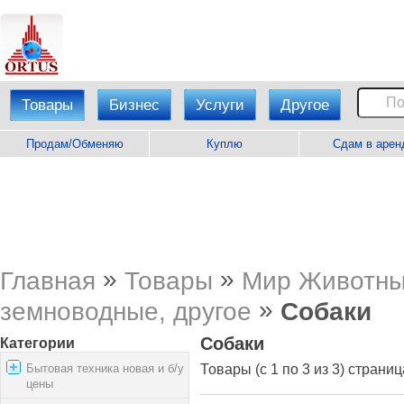
Товары
Бизнес
Услуги
Другое
Продам/Обменяю
Куплю
Сдам в арен
»
»
Главная
Товары
Мир Животн
»
земноводные, другое
Собаки
Собаки
Категории
Бытовая техника новая и б/у
Товары (с 1 по 3 из 3) страниц
цены