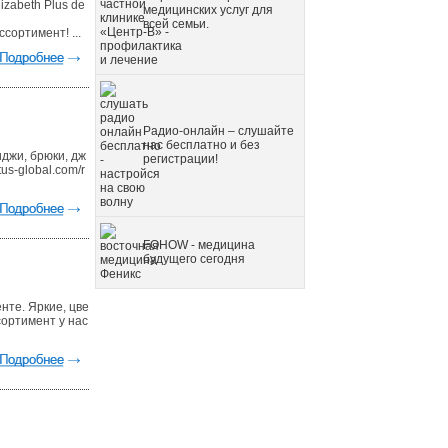
zabeth Plus de
медицинских услуг для
всей семьи.
сортимент! ...
Радио-онлайн – слушайте
нас бесплатно и без
иджи, брюки, дж
регистрации!
s-global.com/r
FOHOW - медицина
будущего сегодня
нте. Яркие, цве
сортимент у нас