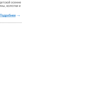
детской осенне
ины, колготки и