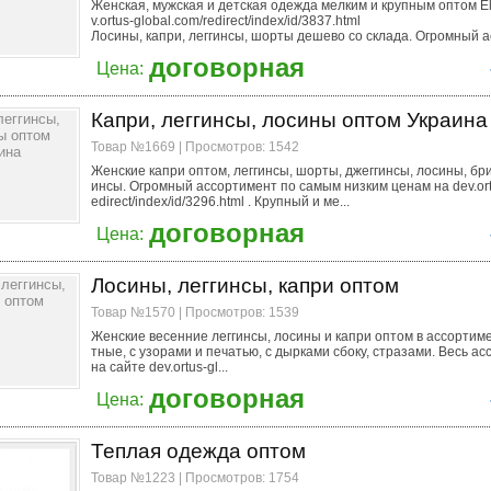
Женская, мужская и детская одежда мелким и крупным оптом Eli
v.ortus-global.com/redirect/index/id/3837.html
Лосины, капри, леггинсы, шорты дешево со склада. Огромный ас
договорная
Цена:
Капри, леггинсы, лосины оптом Украина
Товар №1669 | Просмотров: 1542
Женские капри оптом, леггинсы, шорты, джеггинсы, лосины, бр
инсы. Огромный ассортимент по самым низким ценам на dev.ortu
edirect/index/id/3296.html . Крупный и ме...
договорная
Цена:
Лосины, леггинсы, капри оптом
Товар №1570 | Просмотров: 1539
Женские весенние леггинсы, лосины и капри оптом в ассортиме
тные, с узорами и печатью, с дырками сбоку, стразами. Весь ас
на сайте dev.ortus-gl...
договорная
Цена:
Теплая одежда оптом
Товар №1223 | Просмотров: 1754