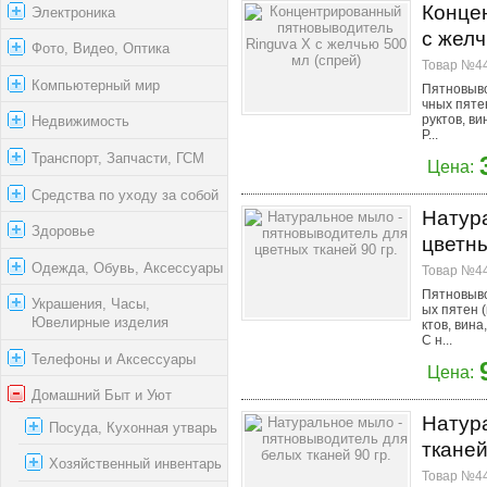
Конце
Электроника
с желч
Фото, Видео, Оптика
Товар №44
Компьютерный мир
Пятновыво
чных пятен
руктов, ви
Недвижимость
Р...
Транспорт, Запчасти, ГСМ
Цена:
Средства по уходу за собой
Натур
Здоровье
цветны
Одежда, Обувь, Аксессуары
Товар №44
Пятновыво
Украшения, Часы,
ых пятен (
Ювелирные изделия
ктов, вина
С н...
Телефоны и Аксессуары
Цена:
Домашний Быт и Уют
Натур
Посуда, Кухонная утварь
тканей
Хозяйственный инвентарь
Товар №44