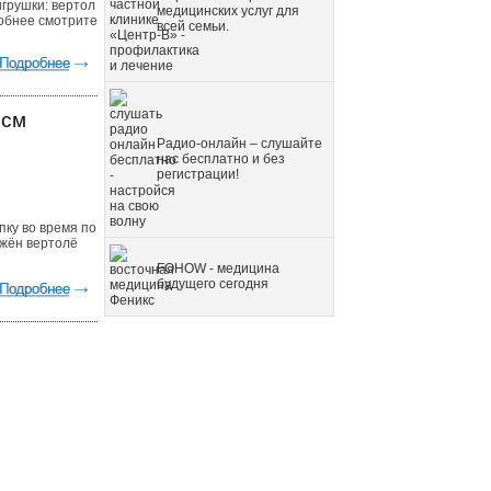
грушки: вертол
медицинских услуг для
робнее смотрите
всей семьи.
 см
Радио-онлайн – слушайте
нас бесплатно и без
регистрации!
пку во время по
бжён вертолё
FOHOW - медицина
будущего сегодня