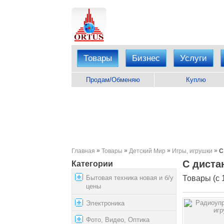
Товары
Бизнес
Услуги
Продам/Обменяю
Куплю
»
»
»
»
Главная
Товары
Детский Мир
Игры, игрушки
С
С диста
Категории
Бытовая техника новая и б/у
Товары (с 1
цены
Электроника
Фото, Видео, Оптика