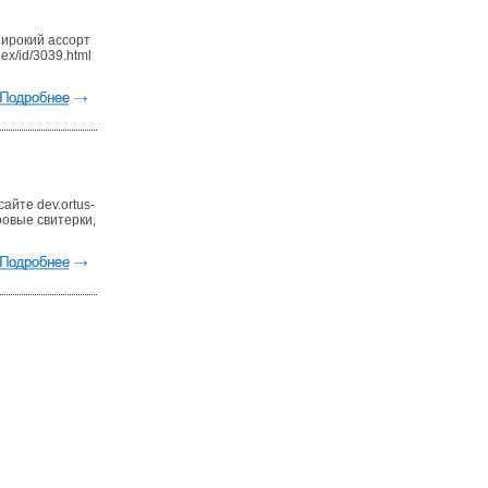
широкий ассорт
ex/id/3039.html
айте dev.ortus-
оровые свитерки,