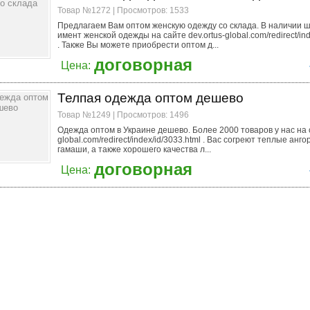
Товар №1272 | Просмотров: 1533
Предлагаем Вам оптом женскую одежду со склада. В наличии 
имент женской одежды на сайте dev.ortus-global.com/redirect/ind
. Также Вы можете приобрести оптом д...
договорная
Цена:
Телпая одежда оптом дешево
Товар №1249 | Просмотров: 1496
Одежда оптом в Украине дешево. Более 2000 товаров у нас на с
global.com/redirect/index/id/3033.html . Вас согреют теплые анг
гамаши, а также хорошего качества л...
договорная
Цена: