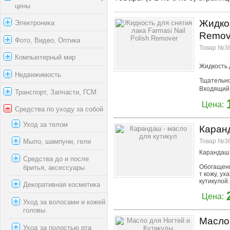
цены
Жидкос
Электроника
Remov
Фото, Видео, Оптика
Товар №36
Компьютерный мир
Жидкость 
Недвижимость
Тщательно
Входящий 
Транспорт, Запчасти, ГСМ
Цена:
Средства по уходу за собой
Уход за телом
Каранд
Мыло, шампуни, гели
Товар №36
Карандаш -
Средства до и после
бритья, аксессуары
Обогащенн
т кожу, ух
кутикулой. 
Декоративная косметика
Цена:
Уход за волосами и кожей
головы
Масло 
Уход за полостью рта