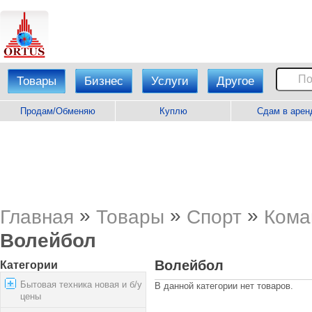
Товары
Бизнес
Услуги
Другое
Продам/Обменяю
Куплю
Сдам в арен
»
»
»
Главная
Товары
Спорт
Кома
Волейбол
Волейбол
Категории
Бытовая техника новая и б/у
В данной категории нет товаров.
цены