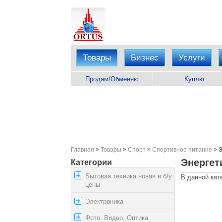
Товары
Бизнес
Услуги
Продам/Обменяю
Куплю
»
»
»
»
Главная
Товары
Спорт
Спортивное питание
Э
Энергет
Категории
Бытовая техника новая и б/у
В данной кат
цены
Электроника
Фото, Видео, Оптика