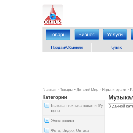
Товары
Бизнес
Услуги
Продам/Обменяю
Куплю
»
»
»
»
Главная
Товары
Детский Мир
Игры, игрушки
Р
Музыка
Категории
Бытовая техника новая и б/у
В данной кат
цены
Электроника
Фото, Видео, Оптика