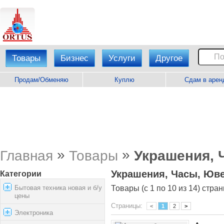
Товары
Бизнес
Услуги
Другое
Продам/Обменяю
Куплю
Сдам в арен
»
»
Главная
Товары
Украшения, 
Украшения, Часы, Юв
Категории
Бытовая техника новая и б/у
Товары (с 1 по 10 из 14) стран
цены
Страницы:
<
1
2
>
Электроника