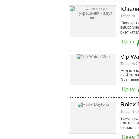
Ювелир
Товар №85
Ювелирный
выбор укр
рнет катал
Цена:
Vip Wa
Товар №23
Модные на
щей стали
Вытягиваю
Цена:
Rolex 
Товар №23
Замечател
ика, но и
ческими н
Цена: