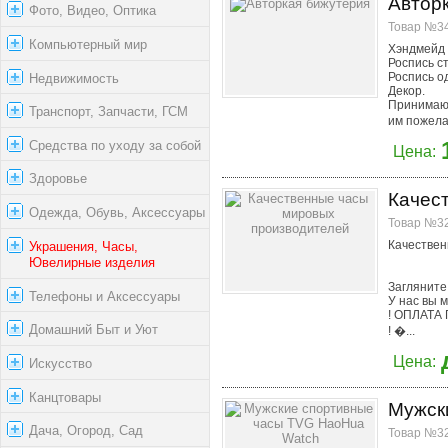
Автор
Фото, Видео, Оптика
Товар №34
Компьютерный мир
Хэндмейд 
Роспись с
Роспись о
Недвижимость
Декор.
Принимаю 
Транспорт, Запчасти, ГСМ
им пожела
Средства по уходу за собой
Цена:
Здоровье
Качес
Одежда, Обувь, Аксессуары
Товар №32
Качествен
Украшения, Часы,
Ювелирные изделия
Загляните 
Телефоны и Аксессуары
У нас вы 
! ОПЛАТА
Домашний Быт и Уют
! �...
Цена:
Искусство
Канцтовары
Мужск
Дача, Огород, Сад
Товар №32