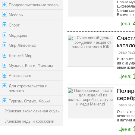
Новые му
Продовольственные товары
Циферблат
Синий све
Мебель
В комплект
Цена:
Спорт
Медицина
Счастл
катал
Мир Животных
Товар №29
Детский Мир
Интернет-
ия с изум
Музыка, Книги, Фильмы
рные издел
Антиквариат
Цена:
Для строительства и
Полиро
ремонта
серебр
Туризм, Отдых, Хобби
Товар №20
Женская эксклюзивная обувь
Основател
печатки п
и латуни и
Женские кеды и кроссовки
Цена: