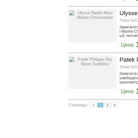
Ulysse
Товар №23
Замечател
i Marine C
ый, непов
Цена:
Patek 
Товар №23
Замечатель
швейцарск
хронометра
Цена:
Страницы:
<
1
2
>