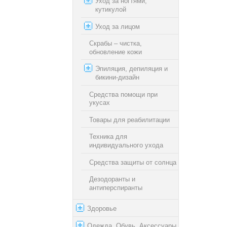
Уход за ногтями,
кутикулой
Уход за лицом
Скрабы – чистка,
обновление кожи
Эпиляция, депиляция и
бикини-дизайн
Средства помощи при
укусах
Товары для реабилитации
Техника для
индивидуального ухода
Средства защиты от солнца
Дезодоранты и
антиперспиранты
Здоровье
Одежда, Обувь, Аксессуары