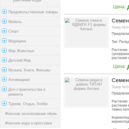
Цена:
Продовольственные товары
Семен
Мебель
Товар №34
Спорт
Предлагае
Медицина
Тип: Пол
Растение:
Мир Животных
суперранн
растение 
Детский Мир
Цена:
Музыка, Книги, Фильмы
Семен
Антиквариат
Товар №34
Для строительства и
Предлагае
ремонта
Растение:
Туризм, Отдых, Хобби
растение 
темно-зел
Женская эксклюзивная обувь
Корнепло
корнеплод 
Женские кеды и кроссовки