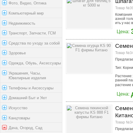
Шпагат
Фото, Видео, Оптика
Товар №39
Компьютерный мир
Компания 
азной тол
ить у нас 
Недвижимость
Цена:
Транспорт, Запчасти, ГСМ
Средства по уходу за собой
Семен
Товар №34
Здоровье
Предлагае
Одежда, Обувь, Аксессуары
Тип: Корн
Украшения, Часы,
Растение:
Ювелирные изделия
ранний па
растение 
Телефоны и Аксессуары
Цена:
Домашний Быт и Уют
Семен
Искусство
Китан
Канцтовары
Товар №34
Дача, Огород, Сад
Предлагае