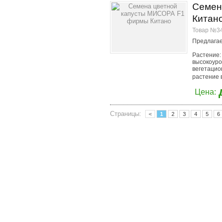
Семен
Китан
Товар №34
Предлагае
Растение:
высокоур
вегетацио
растение 
Цена:
Страницы:
<
1
2
3
4
5
6