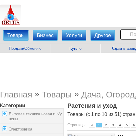
Товары
Бизнес
Услуги
Другое
Продам/Обменяю
Куплю
Сдам в арен
»
»
Главная
Товары
Дача, Огород
Растения и уход
Категории
Бытовая техника новая и б/у
Товары (с 1 по 10 из 51) стран
цены
Страницы:
<
1
2
3
4
5
6
Электроника