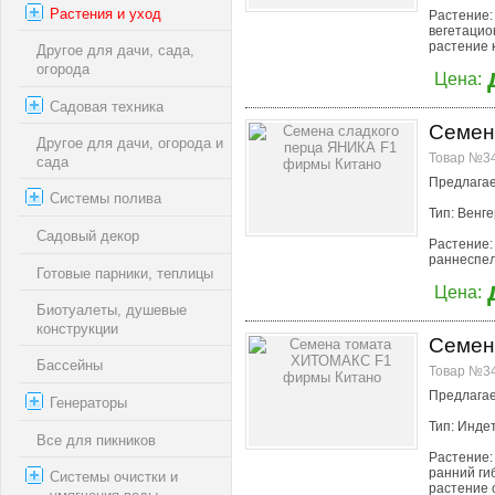
Растения и уход
Растение:
вегетацио
растение к
Другое для дачи, сада,
огорода
Цена:
Садовая техника
Семен
Другое для дачи, огорода и
Товар №34
сада
Предлагае
Системы полива
Тип: Венге
Садовый декор
Растение:
раннеспел
Готовые парники, теплицы
Цена:
Биотуалеты, душевые
конструкции
Семен
Бассейны
Товар №34
Предлагае
Генераторы
Тип: Инд
Все для пикников
Растение:
ранний ги
Системы очистки и
растение 
умягчения воды