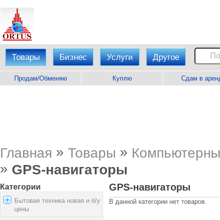
Товары
Бизнес
Услуги
Другое
Продам/Обменяю
Куплю
Сдам в арен
»
»
Главная
Товары
Компьютерны
»
GPS-навигаторы
GPS-навигаторы
Категории
Бытовая техника новая и б/у
В данной категории нет товаров.
цены