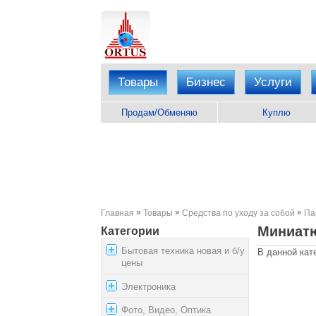
Товары
Бизнес
Услуги
Продам/Обменяю
Куплю
»
»
»
Главная
Товары
Средства по уходу за собой
Па
Миниат
Категории
Бытовая техника новая и б/у
В данной кат
цены
Электроника
Фото, Видео, Оптика