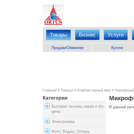
Товары
Бизнес
Услуги
Продам/Обменяю
Куплю
»
»
»
Главная
Товары
Компьютерный мир
Периферий
Микроф
Категории
Бытовая техника новая и б/у
В данной кат
цены
Электроника
Фото, Видео, Оптика