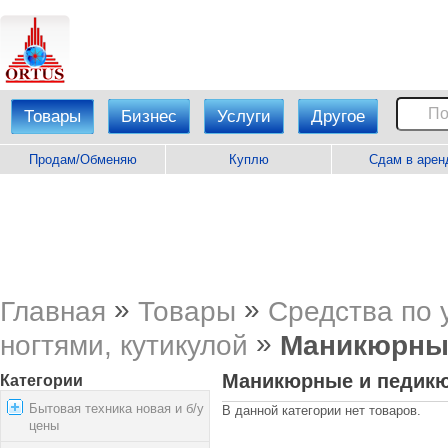
Товары
Бизнес
Услуги
Другое
Продам/Обменяю
Куплю
Сдам в арен
»
»
Главная
Товары
Средства по 
»
ногтями, кутикулой
Маникюрны
Маникюрные и педик
Категории
Бытовая техника новая и б/у
В данной категории нет товаров.
цены