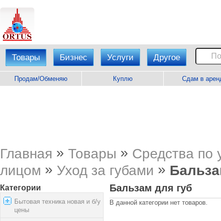
Товары
Бизнес
Услуги
Другое
Продам/Обменяю
Куплю
Сдам в арен
»
»
Главная
Товары
Средства по 
»
»
лицом
Уход за губами
Бальза
Бальзам для губ
Категории
Бытовая техника новая и б/у
В данной категории нет товаров.
цены