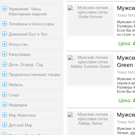
Мужски
Украшения, Часы,
Ювелирные изделия
Товар №42
Мужские л
Телефоны и Аксессуары
Размеры 4
Если Вы и
Домашний Быт и Уют
но стоит о
Цена:
Искусство
Канцтовары
Мужски
Green
Дача, Огород, Сад
Товар №42
Продовольственные товары
Мужские л
сером и к
Мебель
Размеры 4
Если Вы и
Спорт
Цена:
Медицина
Мужски
Мир Животных
Товар №42
Детский Мир
Мужские ле
Легкая, у