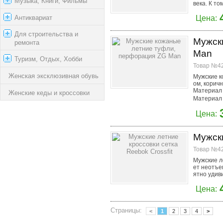
Музыка, Книги, Фильмы
века. К то
Антиквариат
Цена:
Для строительства и
Мужск
ремонта
Man
Туризм, Отдых, Хобби
Товар №42
Женская эксклюзивная обувь
Мужские к
ом, коричн
Материал 
Женские кеды и кроссовки
Материал 
Цена:
Мужски
Товар №42
Мужские ле
ет неотъе
ятно удив
Цена:
Страницы:
<
1
2
3
4
>