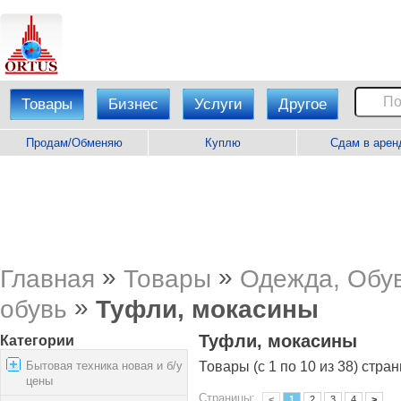
Товары
Бизнес
Услуги
Другое
Продам/Обменяю
Куплю
Сдам в арен
»
»
Главная
Товары
Одежда, Обув
»
обувь
Туфли, мокасины
Туфли, мокасины
Категории
Бытовая техника новая и б/у
Товары (с 1 по 10 из 38) стран
цены
Страницы:
<
1
2
3
4
>