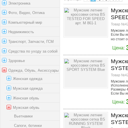
Электроника
Мужск
Фото, Видео, Оптика
SPEED
Компьютерный мир
Товар №42
Мужские л
Недвижимость
Если Вы и
но стоит 
Транспорт, Запчасти, ГСМ
Цена:
Средства по уходу за собой
Мужск
Здоровье
SYSTE
Одежда, Обувь, Аксессуары
Товар №42
Женская одежда
Мужские л
Исполнени
Мужская одежда
Размеры 4
Если Вы и
Женская обувь
Цена:
Мужская обувь
Мужск
Вьетнамки
SYSTE
Сапоги, ботинки