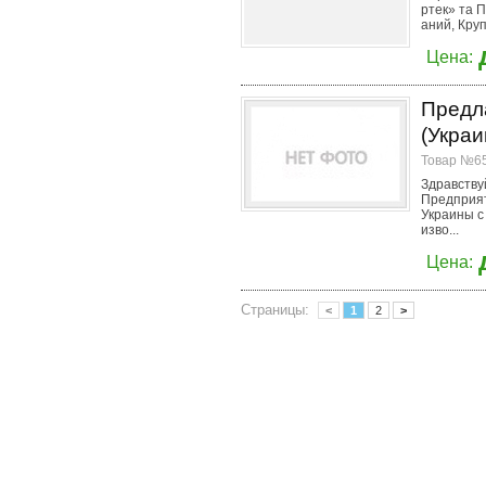
ртек» та П
аний, Круп
Цена:
Предл
(Украи
Товар №65
Здравству
Предприят
Украины с
изво...
Цена:
Страницы:
<
1
2
>