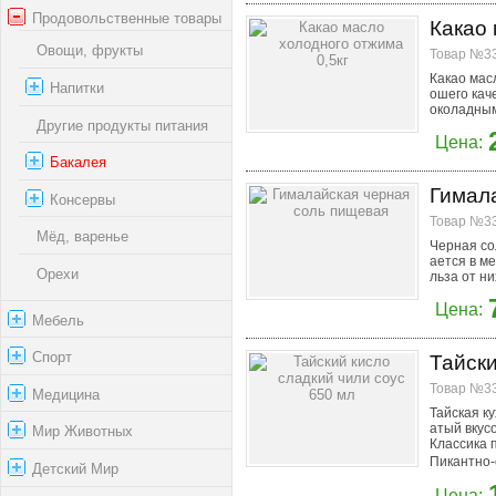
Продовольственные товары
Какао 
Овощи, фрукты
Товар №33
Какао мас
Напитки
ошего кач
околадным
Другие продукты питания
Цена:
Бакалея
Гимал
Консервы
Товар №33
Мёд, варенье
Черная со
ается в м
Орехи
льза от них
Цена:
Мебель
Спорт
Тайски
Товар №33
Медицина
Тайская ку
атый вкус
Мир Животных
Классика п
Пикантно-
Детский Мир
Цена: