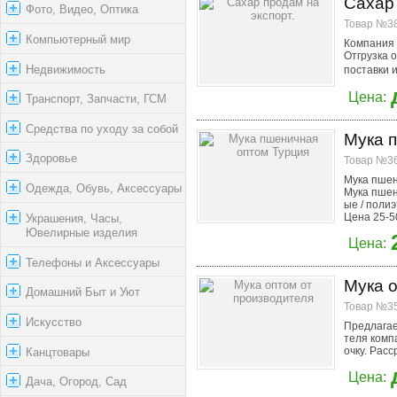
Cахар 
Фото, Видео, Оптика
Товар №38
Компьютерный мир
Компания 
Отгрузка о
Недвижимость
поставки и
Цена:
Транспорт, Запчасти, ГСМ
Средства по уходу за собой
Мука 
Здоровье
Товар №36
Мука пшен
Одежда, Обувь, Аксессуары
Мука пшен
ые / поли
Цена 25-50 
Украшения, Часы,
Ювелирные изделия
Цена:
Телефоны и Аксессуары
Мука о
Домашний Быт и Уют
Товар №35
Искусство
Предлагаем
теля комп
очку. Расср
Канцтовары
Цена:
Дача, Огород, Сад