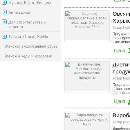
Музыка, Книги, Фильмы
Антиквариат
Овсяны
Харько
Для строительства и
ремонта
Товар №29
Продам ов
Туризм, Отдых, Хобби
ни из про
нкие лепес
Женская эксклюзивная обувь
Цена:
Женские кеды и кроссовки
Диетич
проду
Товар №28
Предлагае
еские про
ое питание
Цена:
Виробл
Товар №21
Виробляєм