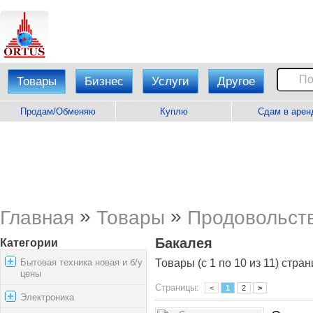
Товары
Бизнес
Услуги
Другое
Продам/Обменяю
Куплю
Сдам в арен
»
»
Главная
Товары
Продовольст
Бакалея
Категории
Бытовая техника новая и б/у
Товары (с 1 по 10 из 11) стран
цены
Страницы:
<
1
2
>
Электроника