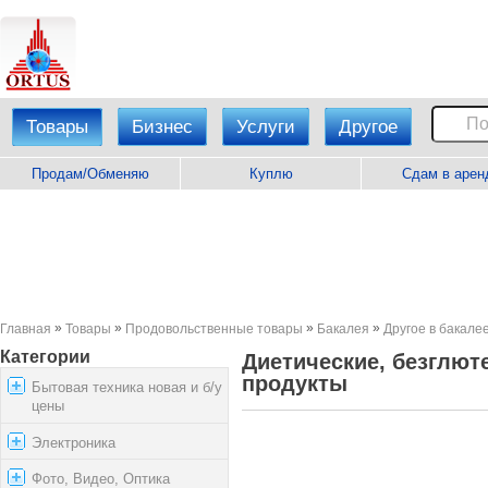
Товары
Бизнес
Услуги
Другое
Продам/Обменяю
Куплю
Сдам в арен
»
»
»
»
Главная
Товары
Продовольственные товары
Бакалея
Другое в бакале
Категории
Диетические, безглют
продукты
Бытовая техника новая и б/у
цены
Электроника
Фото, Видео, Оптика