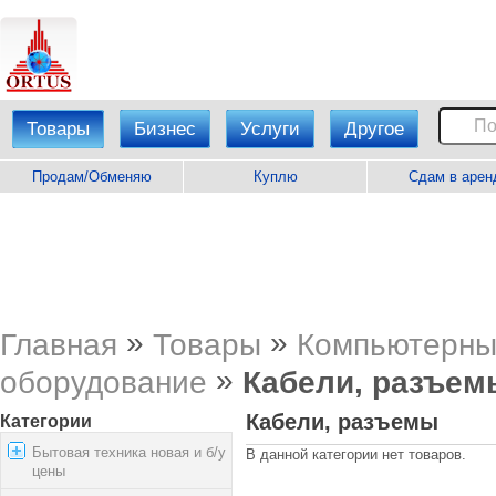
Товары
Бизнес
Услуги
Другое
Продам/Обменяю
Куплю
Сдам в арен
»
»
Главная
Товары
Компьютерны
»
оборудование
Кабели, разъем
Кабели, разъемы
Категории
Бытовая техника новая и б/у
В данной категории нет товаров.
цены