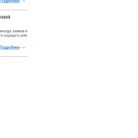
ения
иногда замков и
те ощущать ком