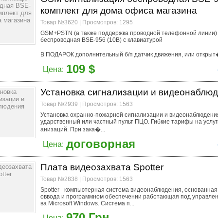
комплект для дома офиса магазина
Товар №3620 | Просмотров: 1295
GSM+PSTN (а также поддержка проводной телефонной линии)
беспроводная BSE-956 (10В) с клавиатурой
В ПОДАРОК дополнительный б/п датчик движения, или открыт�
109 $
Цена:
Установка сигнализации и видеонаблю
Товар №2939 | Просмотров: 1563
Установка охранно-пожарной сигнализации и видеонаблюдения
ударственный или частный пульт ПЦО. Гибкие тарифы на услуг
анизаций. При зака�...
договорная
Цена:
Плата видеозахвата Spotter
Товар №2838 | Просмотров: 1563
Spotter - компьютерная система видеонаблюдения, основанная
оввода и программном обеспечении работающая под управле
ва Microsoft Windows. Система п...
970 Грн.
Цена: