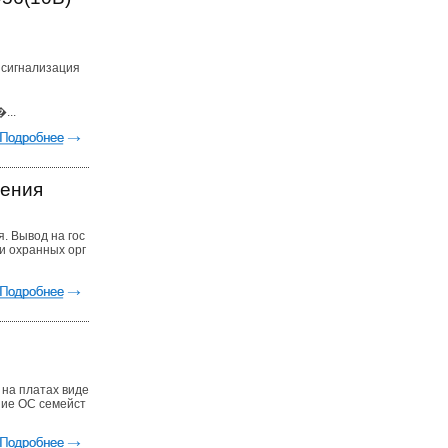
 сигнализация
...
дения
. Вывод на гос
и охранных орг
 на платах виде
ние ОС семейст