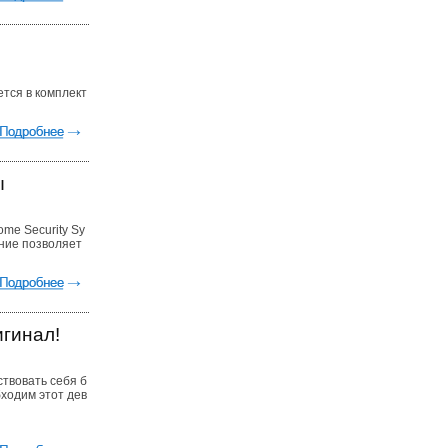
ется в комплект
ы
me Security Sy
ние позволяет
игинал!
ствовать себя б
бходим этот дев