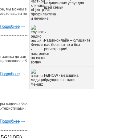
медицинских услуг для
всей семьи.
оре, мы можем в
место вашей по
Радио-онлайн – слушайте
нас бесплатно и без
регистрации!
 заявки до зап
ицированное об
FOHOW - медицина
будущего сегодня
еры видеонаблю
актеристиками:
56(10B)