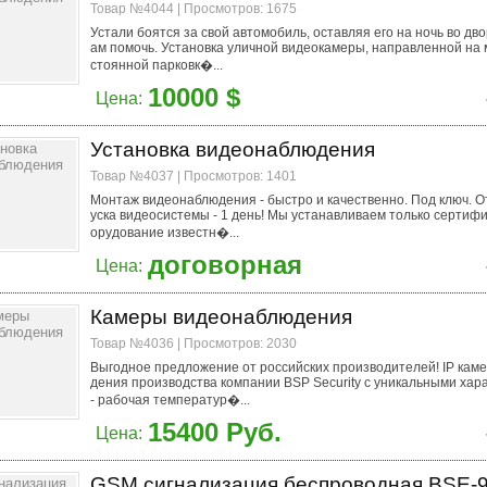
Товар №4044 | Просмотров: 1675
Устали боятся за свой автомобиль, оставляя его на ночь во дв
ам помочь. Установка уличной видеокамеры, направленной на 
стоянной парковк�...
10000 $
Цена:
Установка видеонaблюдения
Товар №4037 | Просмотров: 1401
Монтаж видеонаблюдения - быстро и качественно. Под ключ. От
уска видеосистемы - 1 день! Мы устанавливаем только сертиф
орудование известн�...
договорная
Цена:
Камеpы видеoнаблюдения
Товар №4036 | Просмотров: 2030
Выгодное предложение от российских производителей! IP кам
дения производства компании BSP Security с уникальными хар
- рабочая температур�...
15400 Руб.
Цена:
GSM сигнализация беспроводная BSE-9