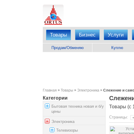
Товары
Бизнес
Услуги
Продам/Обменяю
Куплю
»
»
»
Главная
Товары
Электроника
Слежение и сам
Слежени
Категории
Бытовая техника новая и б/у
Товары (с 1
цены
Страницы:
Электроника
Телевизоры