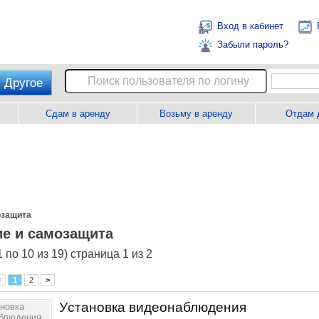
Вход в кабинет
Забыли пароль?
Другое
Сдам в аренду
Возьму в аренду
Отдам 
озащита
е и самозащита
 по 10 из 19) страница 1 из 2
<
1
2
>
Уcтановка видеонаблюдения