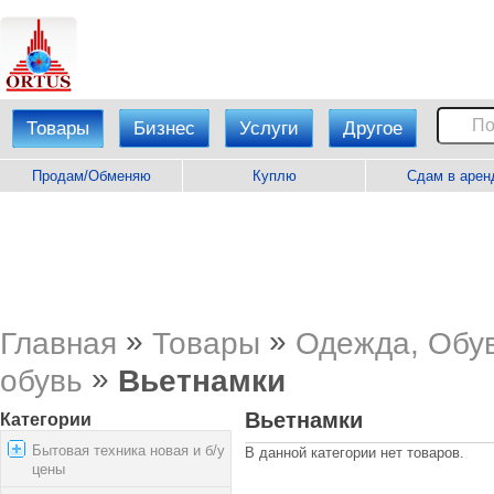
Товары
Бизнес
Услуги
Другое
Продам/Обменяю
Куплю
Сдам в арен
»
»
Главная
Товары
Одежда, Обув
»
обувь
Вьетнамки
Вьетнамки
Категории
Бытовая техника новая и б/у
В данной категории нет товаров.
цены