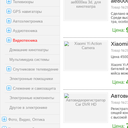
ae8000
Телевизоры
Товар №28
GPS навигаторы
Сделано в
Среди выс
Автоэлектроника
тра, особ
Цена:
Аудиотехника
Видеотехника
Xiaomi
Домашние кинотеатры
Товар №28
Цена 4500
Мультимедиа системы
Xiaomi Yi
бителей э
Спутниковое телевидение
кейса мож
Электронные помощники
Цена:
Слежение и самозащита
Автов
Электронные компоненты
Товар №23
Другое в электронике
Регистрат
оящей кон
с высокой 
Фото, Видео, Оптика
Цена: