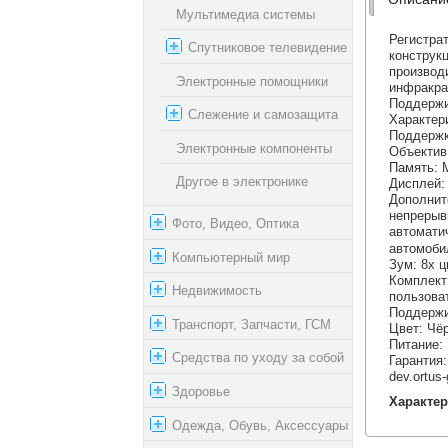
Мультимедиа системы
Регистра
Спутниковое телевидение
констру
производ
Электронные помощники
инфракра
Поддержи
Слежение и самозащита
Характер
Поддержк
Электронные компоненты
Объектив:
Память: M
Другое в электронике
Дисплей: 
Дополнит
непреры
Фото, Видео, Оптика
автомати
автомоби
Компьютерный мир
Зум: 8x 
Комплек
Недвижимость
пользова
Поддержи
Транспорт, Запчасти, ГСМ
Цвет: Чё
Питание:
Средства по уходу за собой
Гарантия:
dev.ortus
Здоровье
Характер
Одежда, Обувь, Аксессуары