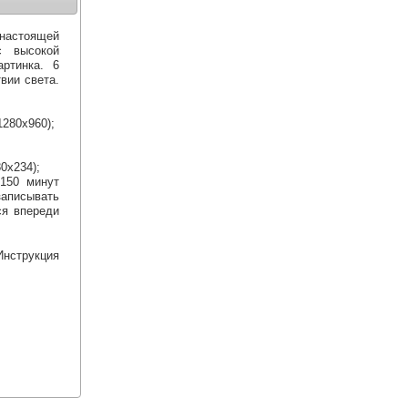
настоящей
с высокой
артинка. 6
вии света.
280x960);
80x234);
150 минут
аписывать
ся впереди
нструкция