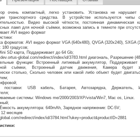
тор очень компактный, легко установить. Установка не нарушает 
кции транспортного средства. В устройстве используются чипы 
ительностью. Видео высокой чёткости, постоянная динамическая к
сных ламп для ночной съёмки, возможна запись в темноте при отсутст
вает AVI видео формат
истики:
а форматов: AVI видео формат VGA (640x480), QVGA (320x240), SXGA (1
 180 градусов;
ini SD карта, Поддерживает до 64 Gb;
dev.ortus-global.com/redirect/index/id/3783.html диагональ, Разрешение (4
ельные функции: Встроенный литиевый аккумулятор, Поддерживает 
вной съёмки, Встроенный датчик движения, Камера будет з
чески столько, Сколько человек или какой либо объект будет двигать
лем;
цифровой;
т поставки: USB кабель, Батарея, Автозарядка, Держатель, И
теля;
ваемые системы: Windows me/2000/2003/XP/vista/Win7, Mac os, Linux.
рный;
 Ёмкость аккумулятора: 640mAh, Зарядное напряжение: DC-5V;
 12 месяцев
-global.com/redirect/index/id/3784.html?ukey=product&productID=2881
истики: