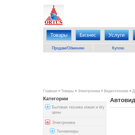
Товары
Бизнес
Услуги
Продам/Обменяю
Куплю
»
»
»
»
Главная
Товары
Электроника
Видеотехника
Д
Категории
Автовид
Бытовая техника новая и б/у
цены
Электроника
Телевизоры