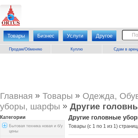
Товары
Бизнес
Услуги
Другое
Продам/Обменяю
Куплю
Сдам в арен
»
»
Главная
Товары
Одежда, Обув
»
уборы, шарфы
Другие головн
Другие головные убо
Категории
Бытовая техника новая и б/у
Товары (с 1 по 1 из 1) страниц
цены