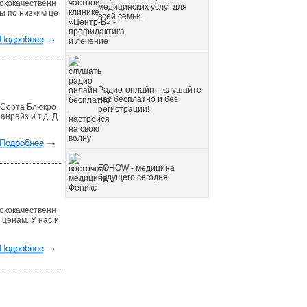
ококачественн
медицинских услуг для
ы по низким це
всей семьи.
Радио-онлайн – слушайте
нас бесплатно и без
. Сорта Блюкро
регистрации!
анрайз и.т.д. Д
FOHOW - медицина
будущего сегодня
ококачественн
 ценам. У нас и