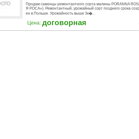
Продам саженцы ремонтантного сорта малины PORANNA RO
Я РОCА»). Ремонтантный, урожайный сорт позднего срока соз
ен в Польше. Урожайность выше 3к�...
договорная
Цена: