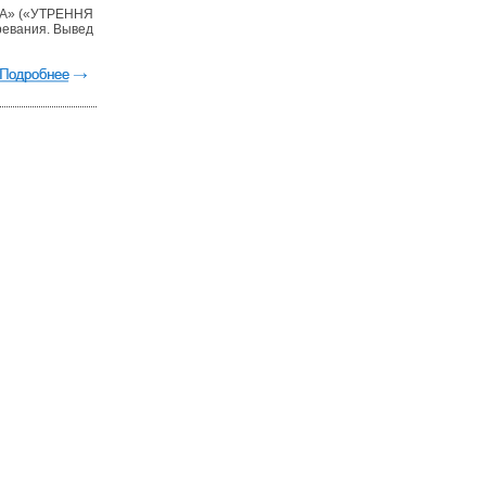
SA» («УТРЕННЯ
ревания. Вывед