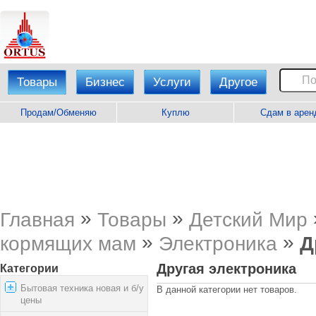
Товары
Бизнес
Услуги
Другое
Продам/Обменяю
Куплю
Сдам в арен
»
»
Главная
Товары
Детский Мир
»
»
кормящих мам
Электроника
Д
Другая электроника
Категории
Бытовая техника новая и б/у
В данной категории нет товаров.
цены