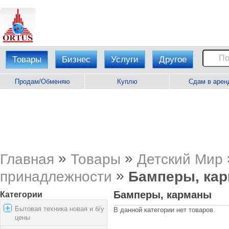
Товары
Бизнес
Услуги
Другое
Продам/Обменяю
Куплю
Сдам в арен
»
»
Главная
Товары
Детский Мир
»
принадлежности
Бамперы, ка
Бамперы, карманы
Категории
Бытовая техника новая и б/у
В данной категории нет товаров.
цены