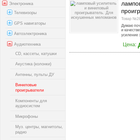
лампо
Электроника
проиг
Телевизоры
Товар №28
GPS навигаторы
Думаю поч
и качеств
Автоэлектроника
усиление з
Аудиотехника
Цена:
CD, кассеты, катушки
Акустика (колонки)
Антенны, пульты ДУ
Виниловые
проигрыватели
Компоненты для
аудиосистем
Микрофоны
Муз. центры, магнитолы,
радио