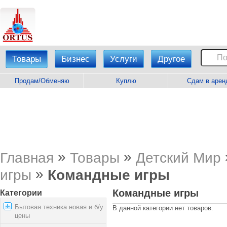
Товары
Бизнес
Услуги
Другое
Продам/Обменяю
Куплю
Сдам в арен
»
»
Главная
Товары
Детский Мир
»
игры
Командные игры
Командные игры
Категории
Бытовая техника новая и б/у
В данной категории нет товаров.
цены