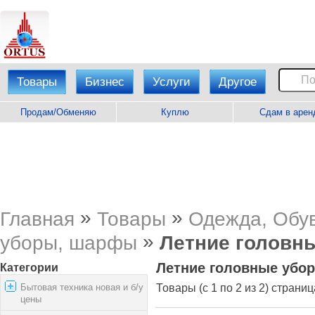
Товары
Бизнес
Услуги
Другое
Продам/Обменяю
Куплю
Сдам в арен
»
»
Главная
Товары
Одежда, Обув
»
уборы, шарфы
Летние головн
Летние головные убо
Категории
Бытовая техника новая и б/у
Товары (с 1 по 2 из 2) страниц
цены