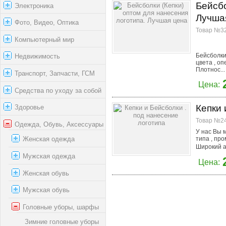
Бейсбо
Электроника
Лучша
Фото, Видео, Оптика
Товар №32
Компьютерный мир
Бейсболки
Недвижимость
цвета , о
Плотнос...
Транспорт, Запчасти, ГСМ
Цена:
Средства по уходу за собой
Кепки 
Здоровье
Товар №24
Одежда, Обувь, Аксессуары
У нас Вы 
типа , пр
Женская одежда
Широкий а
Мужская одежда
Цена:
Женская обувь
Мужская обувь
Головные уборы, шарфы
Зимние головные уборы