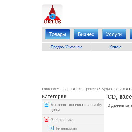
Товары
Бизнес
Услуги
Продам/Обменяю
Куплю
»
»
»
»
Главная
Товары
Электроника
Аудиотехника
C
CD, кас
Категории
Бытовая техника новая и б/у
В данной кат
цены
Электроника
Телевизоры