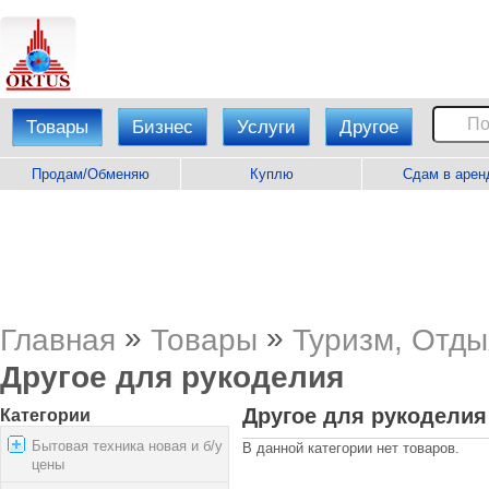
Товары
Бизнес
Услуги
Другое
Продам/Обменяю
Куплю
Сдам в арен
»
»
Главная
Товары
Туризм, Отды
Другое для рукоделия
Другое для рукоделия
Категории
Бытовая техника новая и б/у
В данной категории нет товаров.
цены