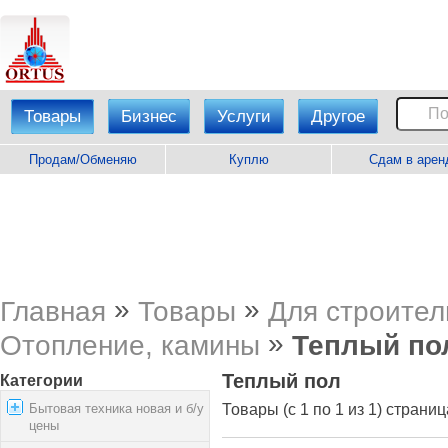
Товары
Бизнес
Услуги
Другое
Продам/Обменяю
Куплю
Сдам в арен
»
»
Главная
Товары
Для строител
»
Отопление, камины
Теплый по
Теплый пол
Категории
Бытовая техника новая и б/у
Товары (с 1 по 1 из 1) страниц
цены