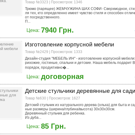
Товар №3323 | Просмотров: 1346
Трюмо (парящее) ЖЕМЧУЖИНА ШАХ СОФИ- Сверхмодное, сти
ля тех, кто определенно имеет чувство стиля и способен отли
от посредственного.
П...
7940 Грн.
Цена:
Изготовление корпусной мебели
Товар №2429 | Просмотров: 1333
Дизайн-студия "МЕБЕЛЬ ИН" - изготовление корпусной мебели:
рихожие, гостиные, спальни и детские. Наша мебель подарит В
порядок, продуктивно�...
договорная
Цена:
Детские стульчики деревянные для сад
Товар №630 | Просмотров: 1627
Детский стульчик из натурального дерева (ольха) для быта и с
ные размеры (ширина/глубина/высота) 30х30х30см.
Деревянный стульчик для ребенка.
Из дуба...
85 Грн.
Цена: