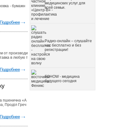
медицинских услуг для
ковка - бумажн
всей семьи.
Радио-онлайн – слушайте
нас бесплатно и без
регистрации!
том от производи
тавка в любую т
FOHOW - медицина
будущего сегодня
ку
па пшенична «А
на, Проділ Греч