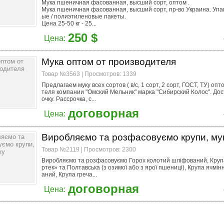
Мука пшеничная фасованная, высший сорт, оптом .
Мука пшеничная фасованная, высший сорт, пр-во Украина. Упа
ые / полиэтиленовые пакеты.
Цена 25-50 кг - 25...
250 $
Цена:
Мука оптом от производителя
Товар №3563 | Просмотров: 1339
Предлагаем муку всех сортов ( в/с, 1 сорт, 2 сорт, ГОСТ, ТУ) оп
теля компании "Омский Мельник" марка "Сибирский Колос". Дос
очку. Рассрочка, с...
договорная
Цена:
Виробляємо та розфасовуємо крупи, му
Товар №2119 | Просмотров: 2300
Виробляємо та розфасовуємо Горох колотий шліфований, Кру
ртек» та Полтавська (з озимої або з ярої пшениці), Крупа ячмін
аний, Крупа греча...
договорная
Цена: