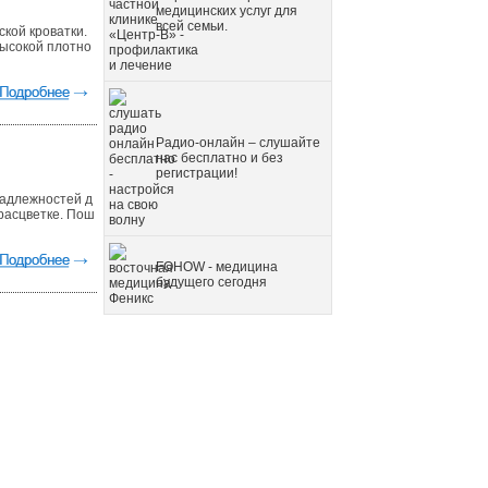
медицинских услуг для
всей семьи.
кой кроватки.
высокой плотно
Радио-онлайн – слушайте
нас бесплатно и без
регистрации!
надлежностей д
 расцветке. Пош
FOHOW - медицина
будущего сегодня