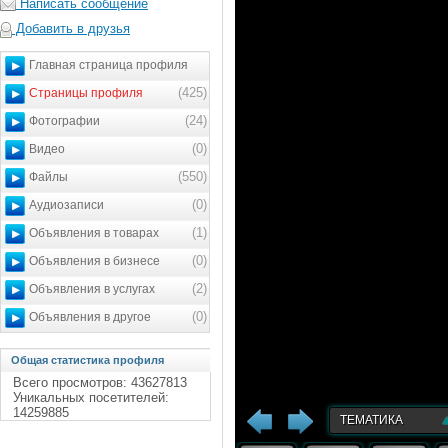
Написать сообщение
Добавить в друзья
Главная страница профиля
(425)
Страницы профиля
(24)
Фотографии
(0)
Видео
(550)
Файлы
(0)
Аудиозаписи
(1)
Объявления в товарах
(0)
Объявления в бизнесе
(2)
Объявления в услугах
(0)
Объявления в другое
Общая статистика профиля
Всего просмотров: 43627813
Уникальных посетителей:
14259885
ТЕМАТИКА