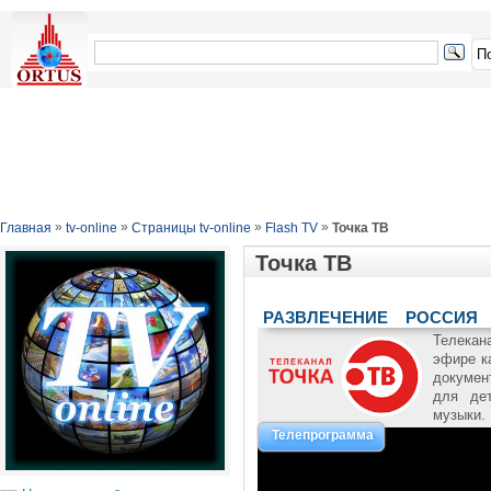
»
»
»
»
Главная
tv-online
Страницы tv-online
Flash TV
Точка ТВ
Точка ТВ
РАЗВЛЕЧЕНИЕ
РОССИЯ
Телекан
эфире к
докумен
для де
музыки.
Телепрограмма