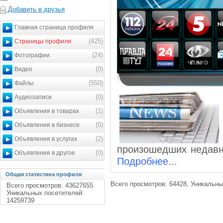
Добавить в друзья
Главная страница профиля
(425)
Страницы профиля
(24)
Фотографии
(0)
Видео
(550)
Файлы
(0)
Аудиозаписи
(1)
Объявления в товарах
(0)
Объявления в бизнесе
(2)
Объявления в услугах
произошедших недавн
(0)
Объявления в другое
Подробнее...
Общая статистика профиля
Всего просмотров: 64428, Уникальны
Всего просмотров: 43627655
Уникальных посетителей:
14259739