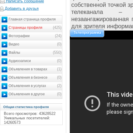
Написать сообщение
собственной точкой з
Добавить в друзья
телеканала – 
незаангажированная 
Главная страница профиля
для зрителя информац
(425)
Страницы профиля
Телепрограмма
(24)
Фотографии
(0)
Видео
(550)
Файлы
(0)
Аудиозаписи
(1)
Объявления в товарах
(0)
Объявления в бизнесе
(2)
Объявления в услугах
(0)
Объявления в другое
Общая статистика профиля
Всего просмотров: 43628522
Уникальных посетителей:
14260573