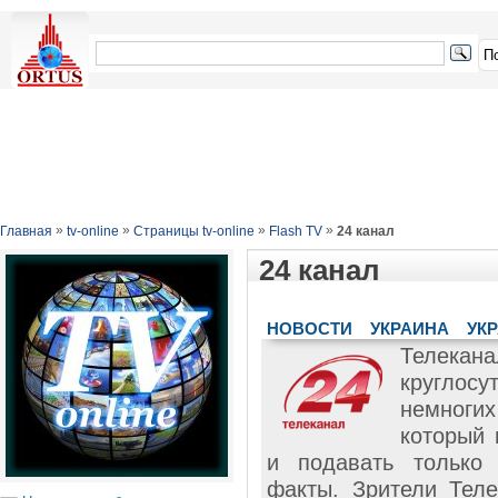
»
»
»
»
Главная
tv-online
Страницы tv-online
Flash TV
24 канал
24 канал
НОВОСТИ
УКРАИНА
УК
Телека
круглос
немноги
который 
и подавать только
факты. Зрители Тел