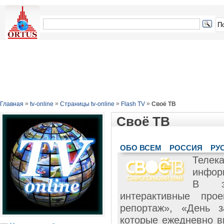
»
»
»
»
Главная
tv-online
Страницы tv-online
Flash TV
Своё ТВ
Своё ТВ
ОБО ВСЕМ
РОССИЯ
РУ
Теле
инфор
В эф
интерактивные про
репортаж», «День 
которые ежедневно в