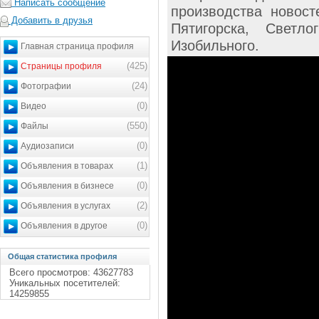
Написать сообщение
производства новос
Добавить в друзья
Пятигорска, Светло
Изобильного.
Главная страница профиля
(425)
Страницы профиля
(24)
Фотографии
(0)
Видео
(550)
Файлы
(0)
Аудиозаписи
(1)
Объявления в товарах
(0)
Объявления в бизнесе
(2)
Объявления в услугах
(0)
Объявления в другое
Общая статистика профиля
Всего просмотров: 43627783
Уникальных посетителей:
14259855