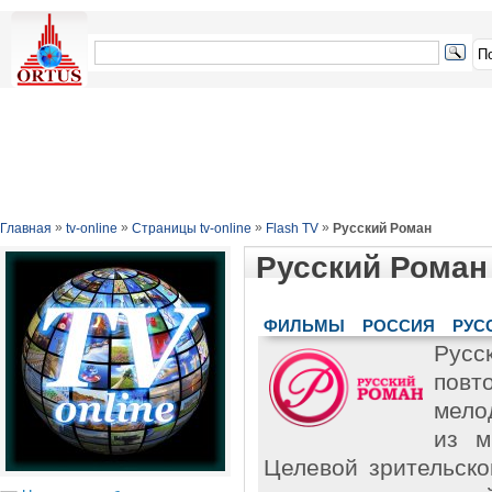
»
»
»
»
Главная
tv-online
Страницы tv-online
Flash TV
Русский Роман
Русский Роман
ФИЛЬМЫ
РОССИЯ
РУС
Рус
повт
мело
из м
Целевой зрительско