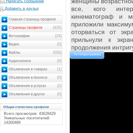
женщины возрастной 
Написать сообщение
все, кого интер
Добавить в друзья
кинематограф и м
Главная страница профиля
приложили максиму
(425)
Страницы профиля
оторваться от экр
(24)
Фотографии
прильнули к экра
(0)
Видео
продолжения интриг
(550)
Файлы
Телепрограмма
(0)
Аудиозаписи
(1)
Объявления в товарах
(0)
Объявления в бизнесе
(2)
Объявления в услугах
(0)
Объявления в другое
Общая статистика профиля
Всего просмотров: 43628429
Уникальных посетителей:
14260489