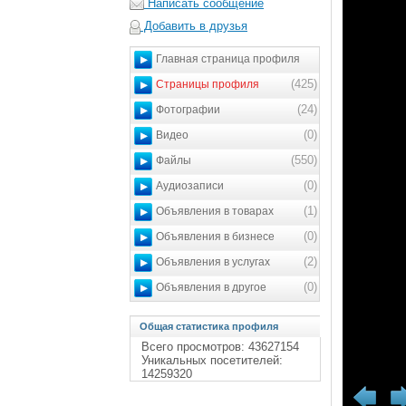
Написать сообщение
Добавить в друзья
Главная страница профиля
(425)
Страницы профиля
(24)
Фотографии
(0)
Видео
(550)
Файлы
(0)
Аудиозаписи
(1)
Объявления в товарах
(0)
Объявления в бизнесе
(2)
Объявления в услугах
(0)
Объявления в другое
Общая статистика профиля
Всего просмотров: 43627154
Уникальных посетителей:
14259320