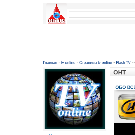
»
»
»
»
Главная
tv-online
Страницы tv-online
Flash TV
ОНТ
ОБО ВС