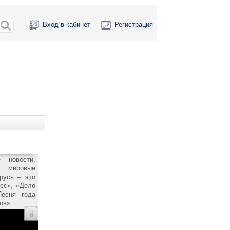
Вход в кабинет
Регистрация
 новости,
, мировые
русь – это
ес», «Дело
Песня года
в»...