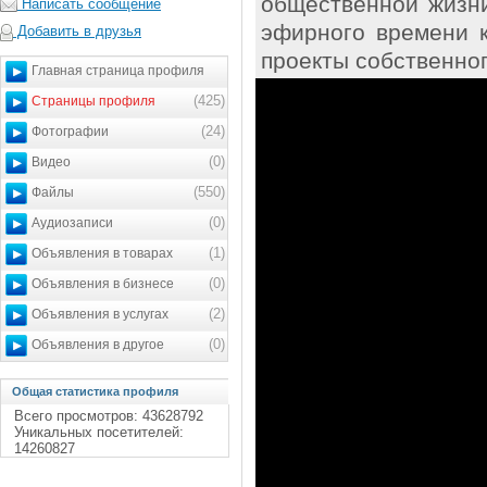
общественной жизни
Написать сообщение
эфирного времени 
Добавить в друзья
проекты собственног
Главная страница профиля
(425)
Страницы профиля
(24)
Фотографии
(0)
Видео
(550)
Файлы
(0)
Аудиозаписи
(1)
Объявления в товарах
(0)
Объявления в бизнесе
(2)
Объявления в услугах
(0)
Объявления в другое
Общая статистика профиля
Всего просмотров: 43628792
Уникальных посетителей:
14260827