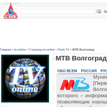
»
»
»
»
Главная
tv-online
Страницы tv-online
Flash TV
МТВ Волгоград
МТВ Волгоград
ОБО ВСЕМ
РОССИЯ
РУ
Муни
[Пер
Волго
которого – информа
позволяющие хорошо