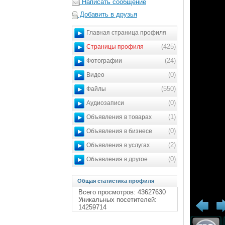
Написать сообщение
Добавить в друзья
Главная страница профиля
(425)
Страницы профиля
(24)
Фотографии
(0)
Видео
(550)
Файлы
(0)
Аудиозаписи
(1)
Объявления в товарах
(0)
Объявления в бизнесе
(2)
Объявления в услугах
(0)
Объявления в другое
Общая статистика профиля
Всего просмотров: 43627630
Уникальных посетителей:
14259714