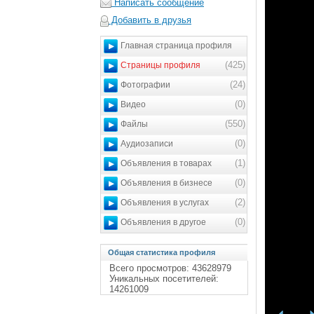
Написать сообщение
Добавить в друзья
Главная страница профиля
(425)
Страницы профиля
(24)
Фотографии
(0)
Видео
(550)
Файлы
(0)
Аудиозаписи
(1)
Объявления в товарах
(0)
Объявления в бизнесе
(2)
Объявления в услугах
(0)
Объявления в другое
Общая статистика профиля
Всего просмотров: 43628979
Уникальных посетителей:
14261009