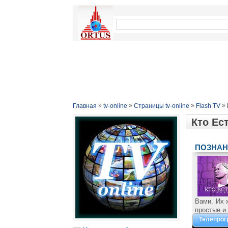
»
»
»
»
Главная
tv-online
Страницы tv-online
Flash TV
Кто Ес
ПОЗНАН
Вами. Их 
простые и
Телепро