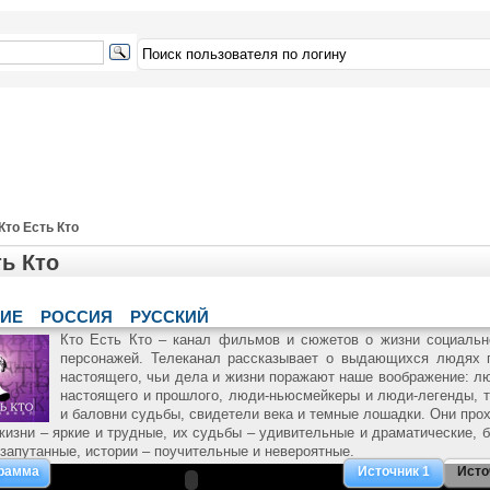
Кто Есть Кто
ть Кто
ИЕ
РОССИЯ
РУССКИЙ
Кто Есть Кто – канал фильмов и сюжетов о жизни социальн
персонажей. Телеканал рассказывает о выдающихся людях 
настоящего, чьи дела и жизни поражают наше воображение: л
настоящего и прошлого, люди-ньюсмейкеры и люди-легенды, 
и баловни судьбы, свидетели века и темные лошадки. Они про
жизни – яркие и трудные, их судьбы – удивительные и драматические, 
 запутанные, истории – поучительные и невероятные.
грамма
Источник 1
Исто