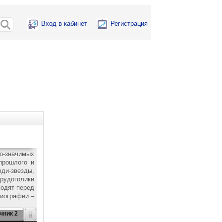
Вход в кабинет
Регистрация
о-значимых
прошлого и
юди-звезды,
трудоголики
ходят перед
биографии –
чник 2